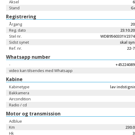
Aksel
6
Stand
G
Registrering
Årgang
20
Reg. dato
23.10.2
Stel nr.
WDB9560331V2374
Sidst synet
skal sy
Ref. nr.
22-7
Whatsapp number
-
+45224089
video kan tilsendes med Whatsapp
Kabine
Kabinetype
lav indstign
Bakkamera
Aircondition
Radio / cd
Motor og transmission
Adblue
Km
230.
Hk
3