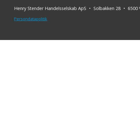
Henry Stender Handelsselskab ApS
Solbakken 28
6500
Persondatapolitik