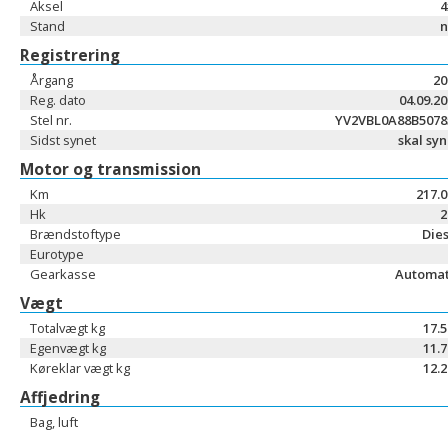
Aksel
4
Stand
n
Registrering
Årgang
20
Reg. dato
04.09.2
Stel nr.
YV2VBL0A88B5078
Sidst synet
skal sy
Motor og transmission
Km
217.
Hk
2
Brændstoftype
Dies
Eurotype
Gearkasse
Automat
Vægt
Totalvægt kg
17.
Egenvægt kg
11.
Køreklar vægt kg
12.
Affjedring
Bag, luft