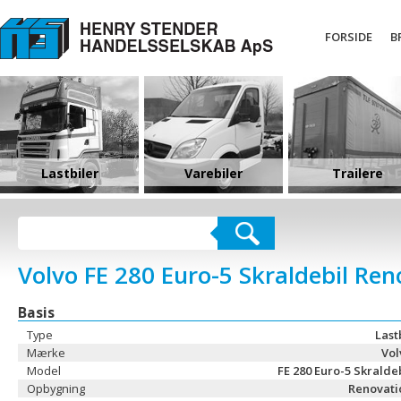
FORSIDE
B
Lastbiler
Varebiler
Trailere
Volvo FE 280 Euro-5 Skraldebil Ren
Basis
Type
Last
Mærke
Vol
Model
FE 280 Euro-5 Skralde
Opbygning
Renovati