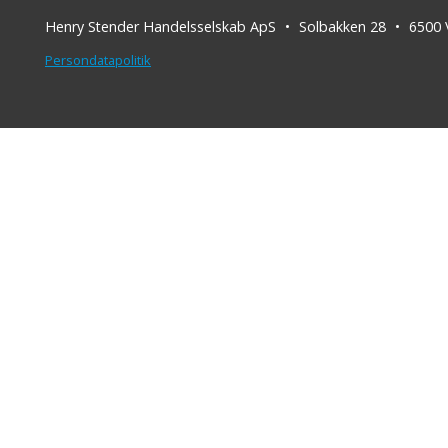
Henry Stender Handelsselskab ApS
Solbakken 28
6500
Persondatapolitik