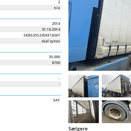
2
n/a
2014
01.10.2014
SKBS35S23EKE18267
skal synes
35.000
8700
-
-
SAF
Sælgere