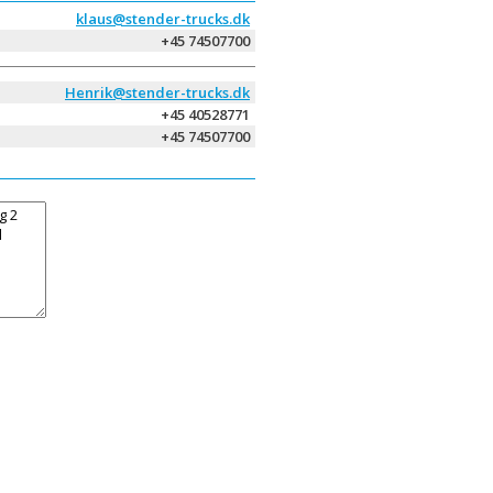
klaus@stender-trucks.dk
+45 74507700
Henrik@stender-trucks.dk
+45 40528771
+45 74507700