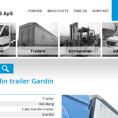
FORSIDE
BRUGTLISTE
FIND OS
KONTAKT
ler
Trailere
Entreprenør
Ud
in trailer Gardin
Trailer
Kel-Berg
2 aks Gardin trailer
Gardin