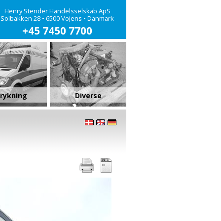
Henry Stender Handelsselskab ApS
Solbakken 28 • 6500 Vojens • Danmark
+45 7450 7700
rykning
Diverse