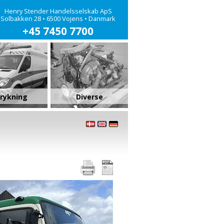
Henry Stender Handelsselskab ApS
Solbakken 28 • 6500 Vojens • Danmark
+45 7450 7700
rykning
Diverse