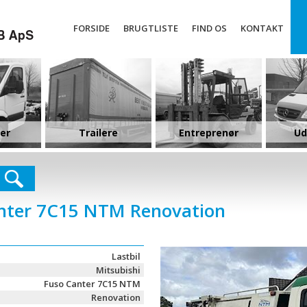
FORSIDE
BRUGTLISTE
FIND OS
KONTAKT
ler
Trailere
Entreprenør
Ud
anter 7C15 NTM Renovation
Lastbil
Mitsubishi
Fuso Canter 7C15 NTM
Renovation