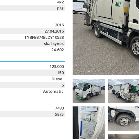
4x2
n/a
2016
27.04.2016
TYBFEB74ELDY10528
skal synes
24-602
123.000
150
Diesel
6
Automatic
7490
5875