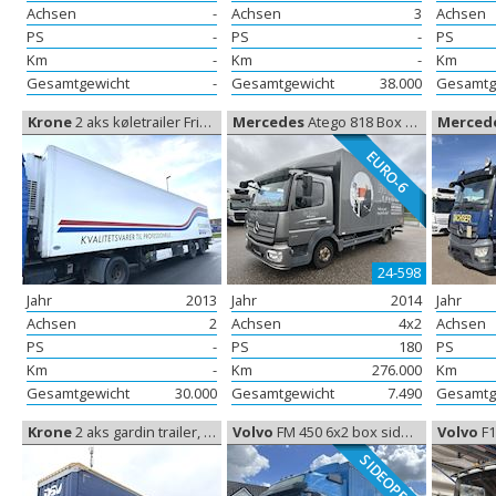
Achsen
-
Achsen
3
Achsen
PS
-
PS
-
PS
Km
-
Km
-
Km
Gesamtgewicht
-
Gesamtgewicht
38.000
Gesamtg
Krone
2 aks køletrailer Frigoblock, Kühl Koffer
Mercedes
Atego 818 Box Euro-6, Koffer aufbau
Merced
EURO-6
24-598
Jahr
2013
Jahr
2014
Jahr
Achsen
2
Achsen
4x2
Achsen
PS
-
PS
180
PS
Km
-
Km
276.000
Km
Gesamtgewicht
30.000
Gesamtgewicht
7.490
Gesamtg
Krone
2 aks gardin trailer, Gardine
Volvo
FM 450 6x2 box side-åbning Euro-6, Koffer aufbau
Volvo
F12 O
SIDEOPEN