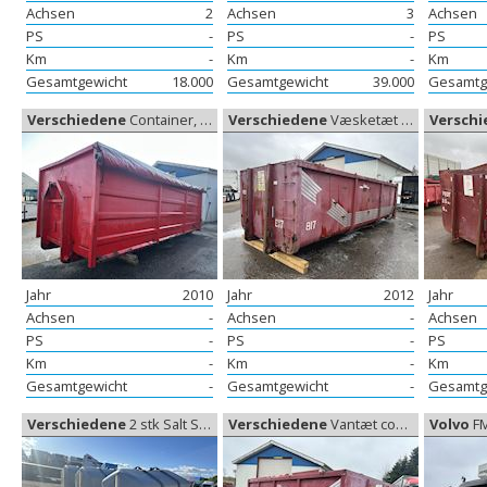
Achsen
2
Achsen
3
Achsen
PS
-
PS
-
PS
Km
-
Km
-
Km
Gesamtgewicht
18.000
Gesamtgewicht
39.000
Gesamtg
Verschiedene
Container, Wechselrahmen/Containeranhänger
Verschiedene
Væsketæt container, Container
Versch
Jahr
2010
Jahr
2012
Jahr
Achsen
-
Achsen
-
Achsen
PS
-
PS
-
PS
Km
-
Km
-
Km
Gesamtgewicht
-
Gesamtgewicht
-
Gesamtg
Verschiedene
2 stk Salt Spredere, Salz Streuer
Verschiedene
Vantæt container, Wechselrahmen/Containeranhänger
Volvo
FM 