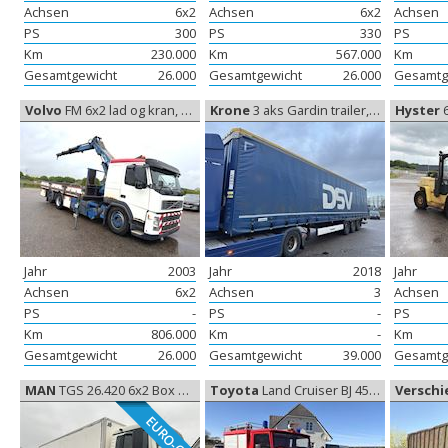
Achsen
6x2
Achsen
6x2
Achsen
PS
300
PS
330
PS
Km
230.000
Km
567.000
Km
Gesamtgewicht
26.000
Gesamtgewicht
26.000
Gesamtg
Volvo
FM 6x2 lad og kran, Autokran/Kranfahrzeug
Krone
3 aks Gardin trailer, Gardine
Hyster
6 
Jahr
2003
Jahr
2018
Jahr
Achsen
6x2
Achsen
3
Achsen
PS
-
PS
-
PS
Km
806.000
Km
-
Km
Gesamtgewicht
26.000
Gesamtgewicht
39.000
Gesamtg
MAN
TGS 26.420 6x2 Box Euro-6, Koffer aufbau
Toyota
Land Cruiser BJ 45, Andere...
Versch
EURO-6