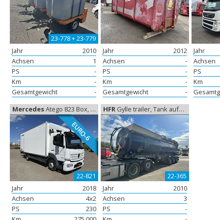
23-778 + 23-779
Jahr
2010
Jahr
2012
Jahr
Achsen
1
Achsen
-
Achsen
PS
-
PS
-
PS
Km
-
Km
-
Km
Gesamtgewicht
-
Gesamtgewicht
-
Gesamtg
Mercedes
Atego 823 Box, Koffer aufbau
HFR
Gylle trailer, Tank aufbau
EURO-6
22-821
22-365
Jahr
2018
Jahr
2010
Achsen
4x2
Achsen
3
PS
230
PS
-
Km
275.000
Km
-