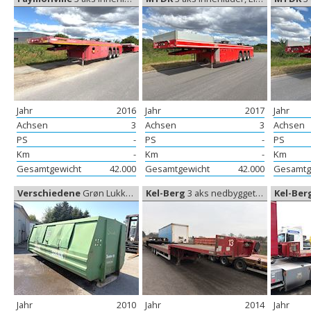
Jahr
2016
Jahr
2017
Jahr
Achsen
3
Achsen
3
Achsen
PS
-
PS
-
PS
Km
-
Km
-
Km
Gesamtgewicht
42.000
Gesamtgewicht
42.000
Gesamtg
Verschiedene
Grøn Lukket container, Container
Kel-Berg
3 aks nedbygget trailer, Niedriggebauteanhänger
Kel-Ber
Jahr
2010
Jahr
2014
Jahr