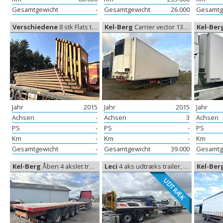
Gesamtgewicht
-
Gesamtgewicht
26.000
Gesamtg
Verschiedene
8 stk Flats til Innenlader, Andere...
Kel-Berg
Carrier vector 1350, Kühl Koffer
Kel-Ber
Jahr
2015
Jahr
2015
Jahr
Achsen
-
Achsen
3
Achsen
PS
-
PS
-
PS
Km
-
Km
-
Km
Gesamtgewicht
-
Gesamtgewicht
39.000
Gesamtg
Kel-Berg
Åben 4 akslet trailer, Flachbett
Leci
4 aks udtræks trailer, Ausziehbare Anhänger
Kel-Ber
UDTRÆK