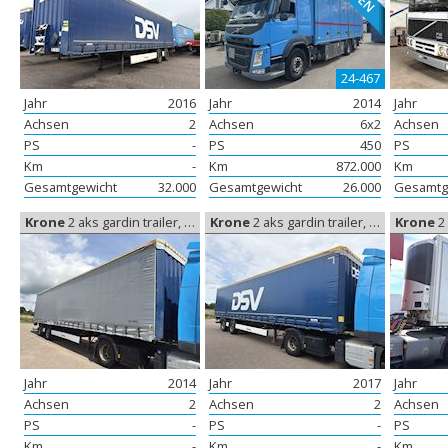
24-467
Jahr
2016
Jahr
2014
Jahr
Achsen
2
Achsen
6x2
Achsen
PS
-
PS
450
PS
Km
-
Km
872.000
Km
Gesamtgewicht
32.000
Gesamtgewicht
26.000
Gesamtg
Krone
2 aks gardin trailer, Gardine
Krone
2 aks gardin trailer, Gardine
Krone
2 a
Jahr
2014
Jahr
2017
Jahr
Achsen
2
Achsen
2
Achsen
PS
-
PS
-
PS
Km
-
Km
-
Km