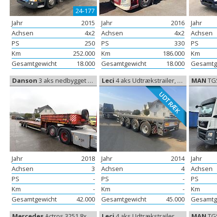
24-177
Jahr
2015
Jahr
2016
Jahr
Achsen
4x2
Achsen
4x2
Achsen
PS
250
PS
330
PS
Km
252.000
Km
186.000
Km
Gesamtgewicht
18.000
Gesamtgewicht
18.000
Gesamtg
Danson
3 aks nedbygget trailer, Niedriggebauteanhänger
Leci
4 aks Udtrækstrailer, Ausziehbare Anhänger
MAN
TGS 26.
UDTRÆK
Jahr
2018
Jahr
2014
Jahr
Achsen
3
Achsen
4
Achsen
PS
-
PS
-
PS
Km
-
Km
-
Km
Gesamtgewicht
42.000
Gesamtgewicht
45.000
Gesamtg
Mercedes
Actros 3251 8x2 Wirehejs Euro-6, Abroll kipper
Leci
4 aks Udtrækstrailer, Ausziehbare Anhänger
MAN
TGS 26