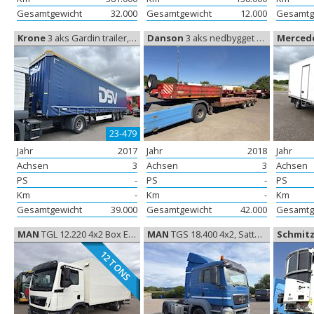
Gesamtgewicht
32.000
Gesamtgewicht
12.000
Gesamtg
Krone
3 aks Gardin trailer, Gardine
Danson
3 aks nedbygget trailer, Niedriggebauteanhänger
Merced
23-479
Jahr
2017
Jahr
2018
Jahr
Achsen
3
Achsen
3
Achsen
PS
-
PS
-
PS
Km
-
Km
-
Km
Gesamtgewicht
39.000
Gesamtgewicht
42.000
Gesamtg
MAN
TGL 12.220 4x2 Box Euro-6, Koffer aufbau
MAN
TGS 18.400 4x2, Sattelzugmaschine
Schmit
12 TONS