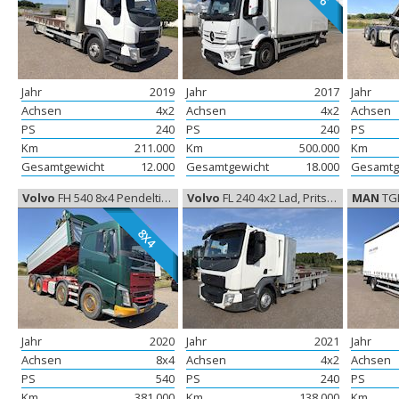
Jahr
2019
Jahr
2017
Jahr
Achsen
4x2
Achsen
4x2
Achsen
PS
240
PS
240
PS
Km
211.000
Km
500.000
Km
Gesamtgewicht
12.000
Gesamtgewicht
18.000
Gesamtg
Volvo
FH 540 8x4 Pendeltip, Kippanhänger
Volvo
FL 240 4x2 Lad, Pritsche
MAN
TGM 18.2
8X4
Jahr
2020
Jahr
2021
Jahr
Achsen
8x4
Achsen
4x2
Achsen
PS
540
PS
240
PS
Km
381.000
Km
138.000
Km