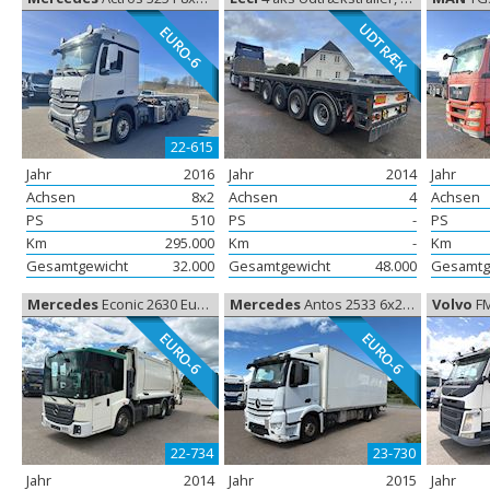
UDTRÆK
EURO-6
22-615
Jahr
2016
Jahr
2014
Jahr
Achsen
8x2
Achsen
4
Achsen
PS
510
PS
-
PS
Km
295.000
Km
-
Km
Gesamtgewicht
32.000
Gesamtgewicht
48.000
Gesamtg
Mercedes
Econic 2630 Euro-6 Diesel Joab, Müllfahrzeuge
Mercedes
Antos 2533 6x2 Box Euro-6, Koffer aufbau
Volvo
FM 4
EURO-6
EURO-6
22-734
23-730
Jahr
2014
Jahr
2015
Jahr