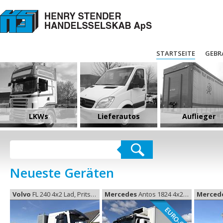
STARTSEITE
GEBR
LKWs
Lieferautos
Auflieger
Neueste Geräten
Volvo
FL 240 4x2 Lad, Pritsche
Mercedes
Antos 1824 4x2 køl Euro-6, Kühl Koffer
Merced
EURO-6