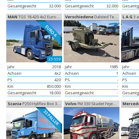
Gesamtgewicht
32.000
Gesamtgewicht
32.000
Gesamtg
MAN
TGS 18.420 4x2 Euro-6, Sattelzugmaschine
Verschiedene
Dalsted Teknik Diesel generator, Generator
L A G
3 aks
EURO-6
23-559
Jahr
2018
Jahr
1985
Jahr
Achsen
4x2
Achsen
1
Achsen
PS
420
PS
-
PS
Km
850.000
Km
-
Km
Gesamtgewicht
18.000
Gesamtgewicht
-
Gesamtg
Scania
P250 Hyliflex Box 33 Paller, Koffer aufbau
Volvo
FM 330 Skadet Fejebil, Unfall Fahrzeuge
Merced
33 PALLER