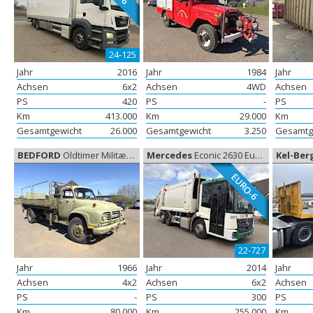
24-125
Jahr
2016
Jahr
1984
Jahr
Achsen
6x2
Achsen
4WD
Achsen
PS
420
PS
-
PS
Km
413.000
Km
29.000
Km
Gesamtgewicht
26.000
Gesamtgewicht
3.250
Gesamtg
BEDFORD
Oldtimer Militærbil, Oldtimer
Mercedes
Econic 2630 Euro-6 Diesel Joab, Müllfahrzeuge
Kel-Ber
EURO-6
22-727
Jahr
1966
Jahr
2014
Jahr
Achsen
4x2
Achsen
6x2
Achsen
PS
-
PS
300
PS
Km
80.000
Km
255.000
Km