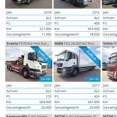
Jahr
2018
Jahr
2012
Jahr
Achsen
4x2
Achsen
4x2
Achsen
PS
220
PS
400
PS
Km
227.000
Km
654.000
Km
Gesamtgewicht
11.990
Gesamtgewicht
18.000
Gesamtg
Scania
P370 6x2 Hejs Euro-6, Abroll kipper
MAN
TGS 26.420 6x2 Box Euro-6, Koffer aufbau
Volvo
FH 5
EURO-6
EURO-6
24-282
24-133
Jahr
2014
Jahr
2017
Jahr
Achsen
6x2
Achsen
6x2
Achsen
PS
370
PS
420
PS
Km
604.000
Km
641.000
Km
Gesamtgewicht
26.000
Gesamtgewicht
26.000
Gesamtg
Faymonville
3 aks Innenlader, Elementanhänger
MTDK
3 aks Innenlader, Elementanhänger
MTDK
3 a