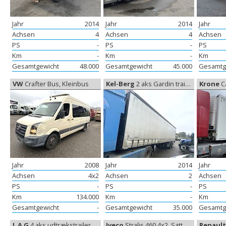
Jahr
2014
Jahr
2014
Jahr
Achsen
4
Achsen
4
Achsen
PS
-
PS
-
PS
Km
-
Km
-
Km
Gesamtgewicht
48.000
Gesamtgewicht
45.000
Gesamtg
VW
Crafter Bus, Kleinbus
Kel-Berg
2 aks Gardin trailer, Gardine
Krone
Car
Jahr
2008
Jahr
2014
Jahr
Achsen
4x2
Achsen
2
Achsen
PS
-
PS
-
PS
Km
134.000
Km
-
Km
Gesamtgewicht
-
Gesamtgewicht
35.000
Gesamtg
L A G
4 aks udtrækstrailer, Ausziehbare Anhänger
Iveco
Stralis 460 4x2, Sattelzugmaschine
Renault