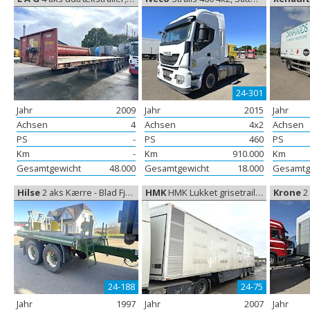
24-301
Jahr
2009
Jahr
2015
Jahr
Achsen
4
Achsen
4x2
Achsen
PS
-
PS
460
PS
Km
-
Km
910.000
Km
Gesamtgewicht
48.000
Gesamtgewicht
18.000
Gesamtg
Hilse
2 aks Kærre - Blad Fjedre, Tandemhänger
HMK
HMK Lukket grisetrailer 3-stock, Schweinetransport
Krone
2 a
24-188
24-75
Jahr
1997
Jahr
2007
Jahr